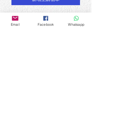
此处是产品描述。此处适合添加有关
产品的更多详细信息，例如尺寸、材
Email
Facebook
Whatsapp
料、保养和清洗说明。
产品信息
此处是产品详情。此处适合添加有关产
退货与退款政策
品的更多信息，例如尺寸、材料、保养
和清洗说明。另外，也可在此处描述产
此处是退货与退款政策。此处适合向客
品的独特之处，以及能给客户带来哪些
SHIPPING INFO
户说明如何处理不满意的产品。退款或
好处。买家总是希望能在购买之前清楚
退换政策应力求简单明了，这样才能建
了解产品。所以，尽量多提供相关信
I'm a shipping policy. I'm a great place
立起信任关系，使客户不再有后顾之
息，让买家有信心和决心购买您的产
to add more information about your
忧。
品。
shipping methods, packaging and
cost. Providing straightforward
上‧文化 Superior Culture
information about your shipping policy
聯絡電郵：
cs@superiorculture.hk
訊息聯絡(Whatsapp/Signal)：+852
63682178
is a great way to build trust and
香港九龍土瓜灣
reassure your customers that they can