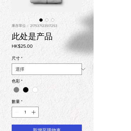
庫存單位： 217537123517253
此处是产品
HK$25.00
價
格
尺寸
*
色彩
*
數量
*
新增至購物車