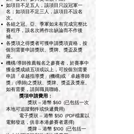
如項目不足五人，該項目只設冠軍一
名；如項目不足三人，該項目不設名
次。
各組之冠、亞、季軍如未有完成完整比
賽程序，該名次將作出缺論而不作後
補。
各獎項之得獎者可獲申請獎項資格，按
個別需要申請獎狀、獎牌、獎盃及獎
座。
機構/導師推薦報名之參賽者，於賽事中
獲金獎成績五項或以上，可按個別需要
申請「卓越指導獎」(機構)或「卓越導師
獎」(導師)之獎狀、獎牌、獎盃及獎座。
如有需要，請與職員聯絡。
獎項申請費用：
獎狀 – 港幣 $60 (已包括一次
本地可追蹤郵件或快遞費用)
電子獎狀 -- 港幣 $50 (PDF檔案以
電郵發送，供非本港參賽者選擇)
獎牌 -- 港幣 $100 (已包括一