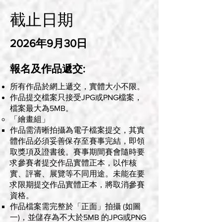
截止日期
2026年9月30日
報名及作品遞交:
所有作品於網上遞交，實體大小不限。
作品提交檔案只接受JPG或PNG檔案，
檔案最大為5MB。
「繪畫組」
作品需清晰拍攝為電子檔案提交，其實
體作品必須妥善保存至賽事完結，即領
取獎項及證書後。賽事期間賽會隨時要
求參賽者提交作品實體正本，以作核
實、評審、展覽等不同用途。未能在要
求限期提交作品實體正本，將取消參賽
資格。
作品檔案需完整於「正面」拍攝 (如圖
一)，並儲存為不大於5MB 的JPG或PNG