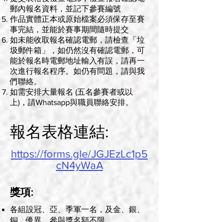
郵內報名資料，並記下參賽編號
作品實體正本或原始檔案必須保存至賽
事完結，並能於賽事期間隨時提交
如未能收取報名確認電郵，請檢查「垃
圾郵件箱」，如仍然沒有確認電郵，可
能於報名時電郵地址輸入有誤，請再一
次進行報名程序。如仍有問題，請與我
們聯絡。
如需安排大量報名 (五名參賽者或以
上)，請Whatsapp與職員聯絡安排。
報名表格連結:
https://forms.gle/JGJEzLc1p5
cN4yWaA
獎項:
各組設冠、亞、季軍一名，及金、銀、
銅、優異、參與獎名額不限。