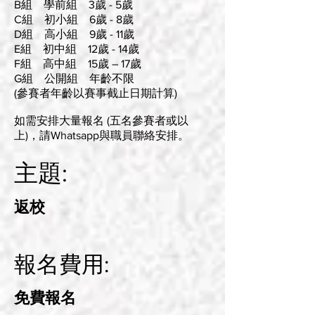
B組 學前組 3歲 - 5歲
C組 初小組 6歲 - 8歲
D組 高小組 9歲 - 11歲
E組 初中組 12歲 - 14歲
F組 高中組 15歲 – 17歲
G組 公開組 年齡不限
​(參賽者年齡以賽事截止日期計算)
如需安排大量報名 (五名參賽者或以
上)，請Whatsapp與職員聯絡安排。
主題:
返校
報名費用:
免費報名