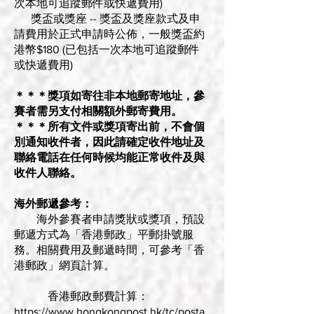
次本地可追蹤郵件或快遞費用)
獎盃或獎座 -- 獎盃及獎座款式及申
請費用於正式申請時公佈，一般獎盃約
港幣$180 (已包括一次本地可追蹤郵件
或快遞費用)
＊＊＊獎項如寄往非本地郵寄地址，參
賽者需另支付相關額外郵寄費用。
＊＊＊所有文件或獎項寄出前，不會個
別通知收件者，因此請確定收件地址及
聯絡電話在任何時候均能正常收件及與
收件人聯絡。
海外郵遞參考：
海外參賽者申請獎狀或獎項，預設
郵遞方式為「香港郵政」平郵掛號服
務。相關費用及郵遞時間，可參考「香
港郵政」網頁計算。
香港郵政郵費計算：
https://www.hongkongpost.hk/tc/posta