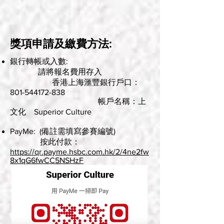
獎項申請及繳費方法:
銀行轉帳或入數:
請將報名費用存入
香港上海滙豐銀行戶口：
801-544172-838
帳戶名稱：上
文化 Superior Culture
PayMe: (備註需填寫參賽編號)
按此付款：
https://qr.payme.hsbc.com.hk/2/4ne2fw
8x1qG6fwCC5NSHzF