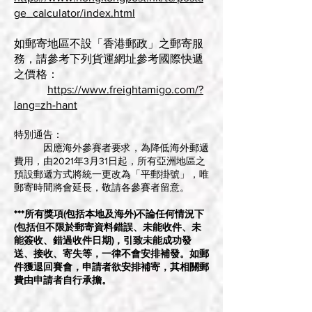
ge_calculator/index.html
如郵寄地區不設「香港郵政」之郵寄服
務，請參考下列貨運網址參考國際快遞
之價格：
https://www.freightamigo.com/?
lang=zh-hant
特別通告：
因應海外參賽者要求，為降低海外郵遞
費用，由2021年3月31日起，所有亞洲地區之
預設郵遞方式將統一更改為「平郵掛號」，唯
郵寄時間將會延長，敬請各參賽者留意。
***所有獎項(包括本地及海外)不論任何情況下
(包括但不限於郵寄資料錯誤、未能收件、未
能簽收、錯過收件日期)，引致未能成功發
送、接收、寄失等，一律不會安排補發。如郵
件獲退回賽會，申請者欲安排補寄，其相關郵
費由申請者自行承擔。