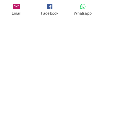
Email
Facebook
Whatsapp
轉數快FPS: (備註需填寫參賽編號)
轉數快FPS ID：161085527
獎項申請連結將與成績公佈電郵同時發
出，得獎者繳付款項後，可按連結填妥
網上申請並同時上載付款証明。