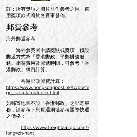
註：所有獎項之圖片只作參考之用，選
用獎項款式將於各賽事發佈。
郵費參考
海外郵遞參考：
海外參賽者申請獎狀或獎項，預設
郵遞方式為「香港郵政」平郵掛號服
務。相關費用及郵遞時間，可參考「香
港郵政」網頁計算。
香港郵政郵費計算：
https://www.hongkongpost.hk/tc/posta
ge_calculator/index.html
如郵寄地區不設「香港郵政」之郵寄服
務，請參考下列貨運網址參考國際快遞
之價格：
https://www.freightamigo.com/?
lang=zh-hant