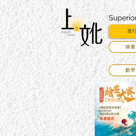
Superio
進
繪
數