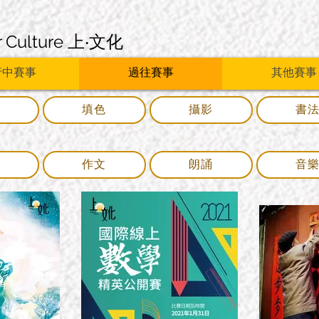
r Culture 上‧文化
行中賽事
過往賽事
其他賽事
畫
填色
攝影
書
學
作文
朗誦
音