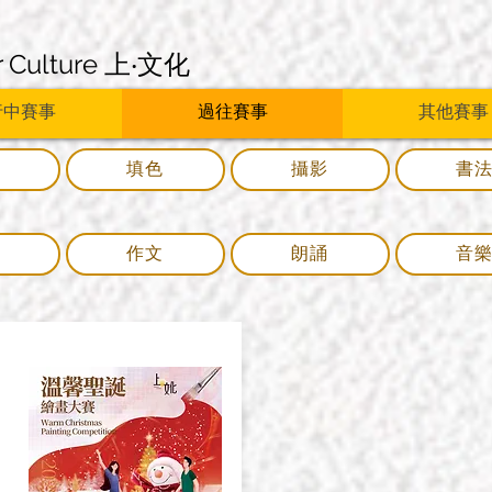
r Culture 上‧文化
行中賽事
過往賽事
其他賽事
畫
填色
攝影
書
學
作文
朗誦
音