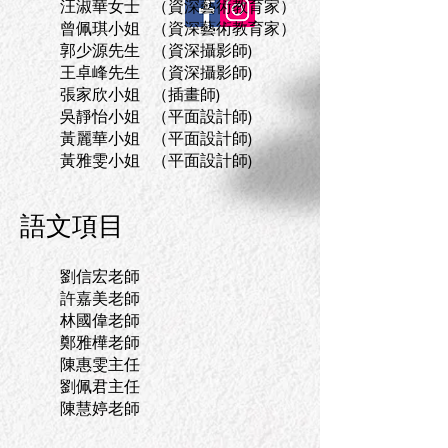
汪淑華女士 （資深藝術教育家）
曾佩琪小姐 （資深藝術教育家）
郭少源先生 （資深攝影師)
王卓峰先生 （資深攝影師)
張家欣小姐 （插畫師)
吳靜怡小姐 （平面設計師)
黃麗華小姐 （平面設計師)
黃雅雯小姐 （平面設計師)
語文項目
劉信宏老師
許嘉美老師
林國偉老師
鄭雅樺老師
陳惠雯主任
劉佩君主任
陳慧婷老師