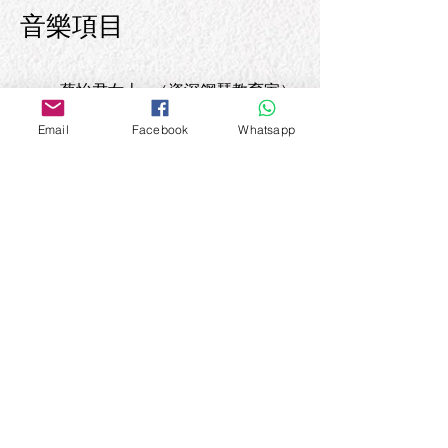
音樂
項目
蔡怡君女士 （資深鋼琴教育家）
Email
Facebook
Whatsapp
陳建廷先生
（資深鋼琴教育家）
黃俊盈小姐
（資深鋼琴教育家）
黃佩蓉小姐
（資深鋼琴教育家）
簡佩珊小姐
（弦樂教育家）
黃國勇先生
（弦樂演奏家）
陳德舜先生
（弦樂演奏家）
王俊伸先生
（管樂教育家）
趙雅慧小姐
（管樂演奏家）
王家弘先生
（資深中樂教育家）
郭俊德先生
（資深中樂教育家）
上‧Culture Superior Culture
Contact email:
cs@superiorculture.hk